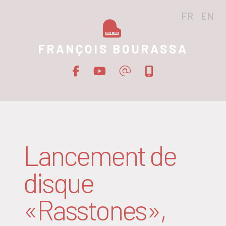
FR
EN
FRANÇOIS BOURASSA
Lancement de
disque
«Rasstones»,