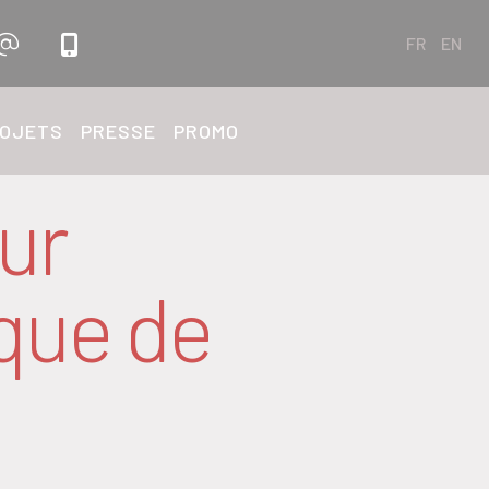
FR
EN
OJETS
PRESSE
PROMO
pour
que de