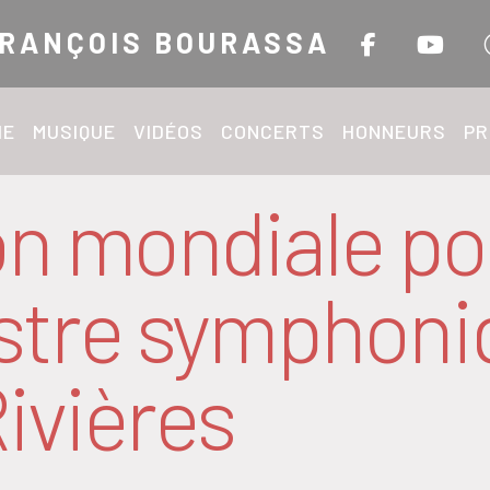
RANÇOIS BOURASSA
IE
MUSIQUE
VIDÉOS
CONCERTS
HONNEURS
PR
on mondiale 
estre symphoni
Rivières