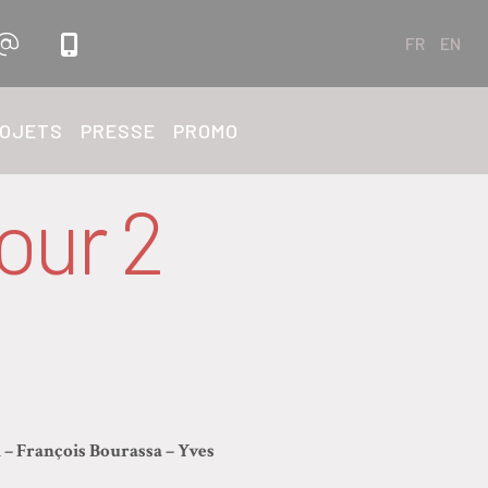
FR
EN
OJETS
PRESSE
PROMO
our 2
 – François Bourassa – Yves