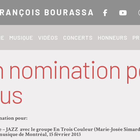
RANÇOIS BOURASSA
IE
MUSIQUE
VIDÉOS
CONCERTS
HONNEURS
PR
n nomination p
pus
nation pour:
e – JAZZ avec le groupe En Trois Couleur (Marie-Josée Simard
musique de Montréal, 15 février 2013