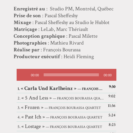
Enregistré au
: Studio PM, Montréal, Québec
Prise de son
: Pascal Sheffeshy
Mixage
: Pascal Sheffeshy au Studio le Hublot
Matriçage
: LeLab, Marc Thériault
Conception graphique
: Pascal Milette
Photographies
: Mathieu Rivard
Réalise par
: François Bourassa
Producteur exécutif
: Heidi Fleming
Lecteur
00:00
00:00
audio
9:30
« Carla Und Karlheinz »
1.
— FRANÇOIS BOURASSA QUARTE
9:02
« 5 And Less »
2.
— FRANÇOIS BOURASSA QUARTET
11:36
« Frozen »
3.
— FRANÇOIS BOURASSA QUARTET
5:24
« Past Ich »
4.
— FRANÇOIS BOURASSA QUARTET
8:23
« Lostage »
5.
— FRANÇOIS BOURASSA QUARTET