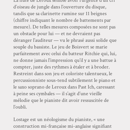
La flûte de Leroux semble avoir l’urgence d’un cri
d’oiseau de jungle dans l’ouverture du disque,
tandis que sa clarinette rumine sur 11 beignes
(chiffre indiquant le nombre de battements par
mesure). De telles mesures composées ne sont pas
un obstacle pour lui — et ne devraient pas
déranger l’auditeur — vu le phrasé aussi solide que
souple du bassiste. Le jeu de Boisvert se marie
parfaitement avec celui du batteur Ritchie qui, lui,
ne donne jamais l’impression qu’il y a une battue à
compter, juste des rythmes à étaler et à broder.
Restreint dans son jeu et coloriste talentueux, le
percussionniste sous-tend subtilement le piano et
le saxo soprano de Leroux dans Past Ich, caressant
à peine ses cymbales — il s’agit d’une vieille
mélodie que le pianiste dit avoir ressuscitée de
l’oubli.
Lostage est un néologisme du pianiste, « une
construction mi-française mi-anglaise signifiant