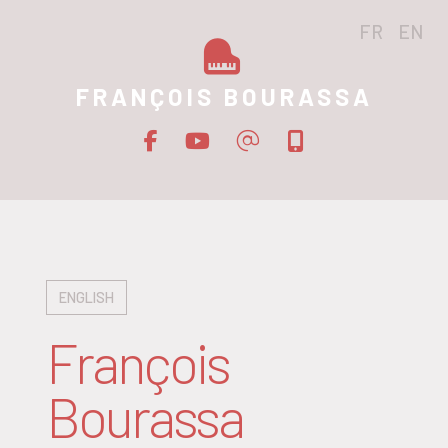
FR
EN
FRANÇOIS BOURASSA
ENGLISH
François
Bourassa