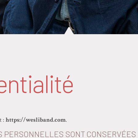
ntialité
t :
https://wesliband.com
.
 PERSONNELLES SONT CONSERVÉES 