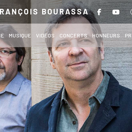
RANÇOIS BOURASSA
IE
MUSIQUE
VIDÉOS
CONCERTS
HONNEURS
PR